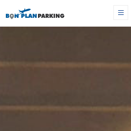
Présentation
Procédure
Tarifs
Réservation
Accès/Contact
Témoignages